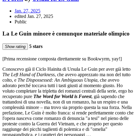
Jan. 27, 2025
edited Jan. 27, 2025
Public
La Le Guin minore è comunque materiale olimpico
5 stars
Show rating
[Prima recensione composta direttamente su Bookwyrm, yay!]
Conoscevo già il Ciclo Hainita di Ursula Le Guin per aver già letto
The Left Hand of Darkness
, che avevo apprezzato ma non del tutto
colto, e
The Dispossessed: An Ambiguous Utopia
, che avevo
adorato perché toccava tutti i tasti giusti al momento giusto. Ho
voluto completare la tripletta dei romanzi centrali della serie, ergo ho
recuperato pure
The Word for World is Forest
, già sapendo che
trattandosi di una novella, non di un romanzo, ha un respiro e una
complessità minore – ma trovo sia proprio questa la sua forza. Nella
prefazione, Le Guin è molto franca: si rende perfettamente conto che
l'opera nasceva come romanzo di denuncia "a tesi" nel pieno delle
proteste contro la Guerra del Vietnam, e che proprio per questo
raggiunge dei picchi taglienti di polemica e di "omelia"
propagandistica, e i caratteri dei personaggi …