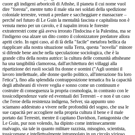
cuore gli indigeni arboricoli di Athshe, il pianeta il cui nome vuol
dire "foresta", mentre tutto il male stia nei soldati della spedizione
coloniale terrestre, venuti a predare e saccheggiare e massacrare –
perché nel futuro di Le Guin la mentalità fascista e capitalista non è
venuta meno per un cavolo, e il napalm irrora le forestre
extraterrestri come già aveva irrorato l'Indocina e la Palestina, ma se
l'indigeno osa alzare un dito contro il colonizzatore predatore allora
apriti cielo. In ogni caso, al di là della "facile" metafora bellica da
riapplicare alla nostra situazione sulla Terra, questa "novella" minore
si difende bene anche nella speculazione sociologica, che è la
grande cifra della nostra autrice: la cultura delle comunità athsheane
ha una tangibilità clamorosa, dall'architettura dei villaggi alla
ripartizione dei ruoli sociali fra donne e uomini ("Agli uomini il
lavoro intellettuale, alle donne quello politico, all'interazione fra loro
l'etica"), fino alla splendida contrapposizione tematica fra la capacità
degli athsheani di vivere veglia e sonno come un continuum e
costruire di conseguenza la propria cosmologia, in contrasto con le
tossicodipendenze varie ed eventuali dei Terrestri – e non è un caso
che l'eroe della resistenza indigena, Selver, sia appunto uno
sciamano addestrato a vivere nelle profondità del sogno, che usa le
sue capacità per accogliere nella propria cultura il bene e il male
portato dai Terrestri, mentre il capitano Davidson, l'antagonista che
Le Guin, pur non volendo, ha dipinto come intrinsecamente
malvagio, sia tale in quanto militare razzista, misogino, scientista,
tossicomane e intellettualmente intrappolato in un circolo vizioso