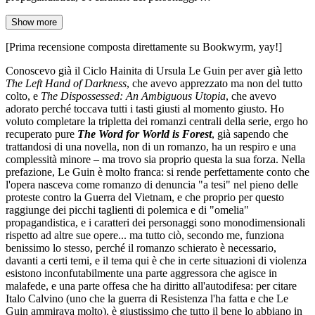
Show more
[Prima recensione composta direttamente su Bookwyrm, yay!]
Conoscevo già il Ciclo Hainita di Ursula Le Guin per aver già letto
The Left Hand of Darkness
, che avevo apprezzato ma non del tutto
colto, e
The Dispossessed: An Ambiguous Utopia
, che avevo
adorato perché toccava tutti i tasti giusti al momento giusto. Ho
voluto completare la tripletta dei romanzi centrali della serie, ergo ho
recuperato pure
The Word for World is Forest
, già sapendo che
trattandosi di una novella, non di un romanzo, ha un respiro e una
complessità minore – ma trovo sia proprio questa la sua forza. Nella
prefazione, Le Guin è molto franca: si rende perfettamente conto che
l'opera nasceva come romanzo di denuncia "a tesi" nel pieno delle
proteste contro la Guerra del Vietnam, e che proprio per questo
raggiunge dei picchi taglienti di polemica e di "omelia"
propagandistica, e i caratteri dei personaggi sono monodimensionali
rispetto ad altre sue opere... ma tutto ciò, secondo me, funziona
benissimo lo stesso, perché il romanzo schierato è necessario,
davanti a certi temi, e il tema qui è che in certe situazioni di violenza
esistono inconfutabilmente una parte aggressora che agisce in
malafede, e una parte offesa che ha diritto all'autodifesa: per citare
Italo Calvino (uno che la guerra di Resistenza l'ha fatta e che Le
Guin ammirava molto), è giustissimo che tutto il bene lo abbiano in